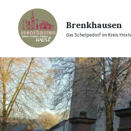
Skip
Skip
Skip
to
to
to
content
main
footer
navigation
Brenkhausen
das Schelpedorf im Kreis Höxt