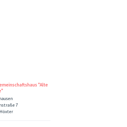
emeinschaftshaus "Alte
e"
hausen
nstraße 7
 Höxter