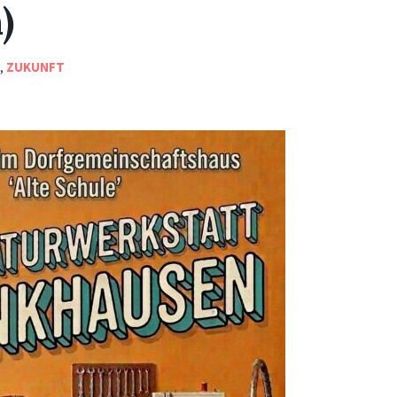
)
T
,
ZUKUNFT