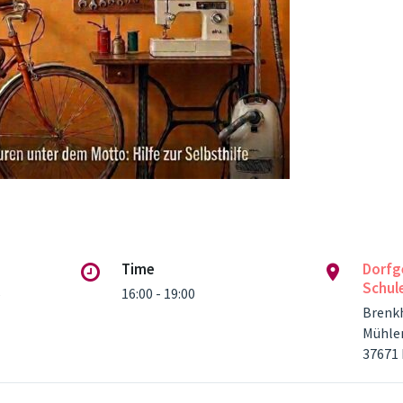
Time
Dorfg
Schul
6
16:00 - 19:00
Brenk
Mühle
37671