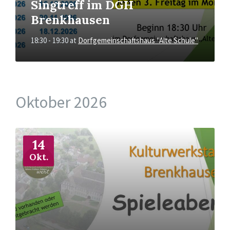
Singtreff im DGH
Brenkhausen
18:30 - 19:30
at
Dorfgemeinschaftshaus "Alte Schule"
Oktober 2026
More
Info
14
Okt.