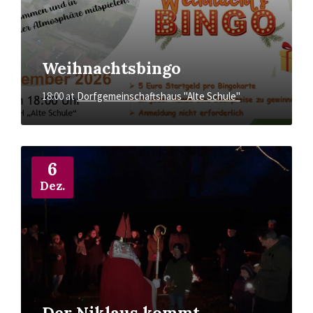
Weihnachtsbingo
18:00
at
Dorfgemeinschaftshaus "Alte Schule"
More
Info
6
Dez.
Der Niklaus kommt