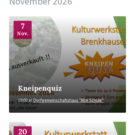
November 2026
More
Info
7
Nov.
Kneipenquiz
19:00
at
Dorfgemeinschaftshaus "Alte Schule"
More
Info
20