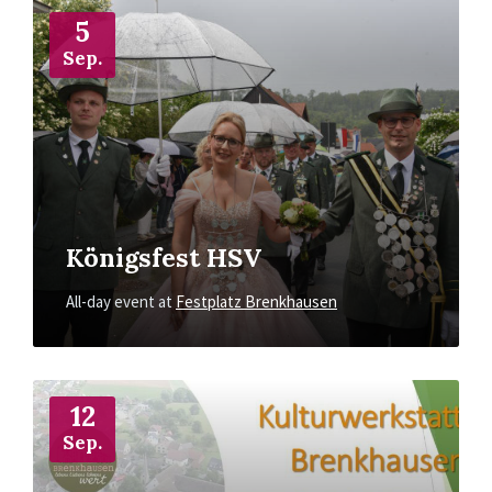
More
Info
5
Sep.
Königsfest HSV
All-day event
at
Festplatz Brenkhausen
More
Info
12
Sep.