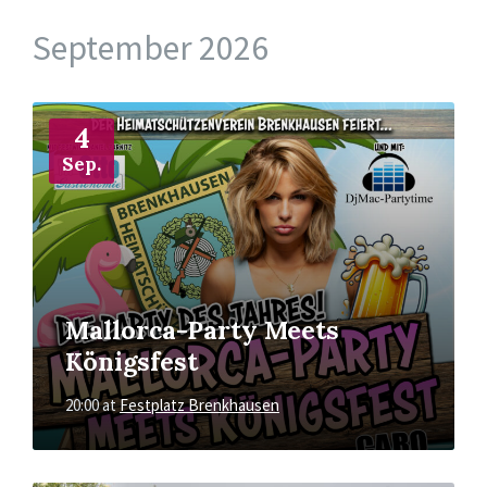
September 2026
More
Info
4
Sep.
Mallorca-Party Meets
Königsfest
20:00
at
Festplatz Brenkhausen