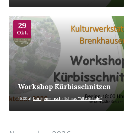
More
Info
29
Okt.
Workshop Kürbisschnitzen
18:00
at
Dorfgemeinschaftshaus "Alte Schule"