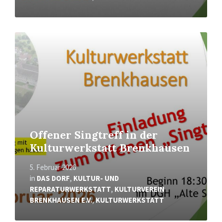
Read
More
Offener Singtreff in der
Kulturwerkstatt Brenkhausen
5. Februar 2026
in
DAS DORF
,
KULTUR- UND
REPARATURWERKSTATT
,
KULTURVEREIN
BRENKHAUSEN E.V.
,
KULTURWERKSTATT