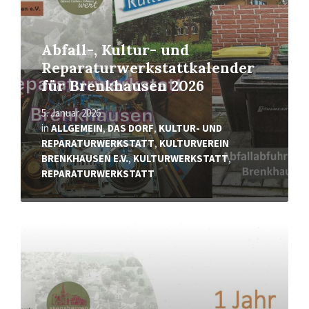
Abfall-, Kultur- und
Reparaturwerkstattkalender
für Brenkhausen 2026
5. Januar 2026
in
ALLGEMEIN
,
DAS DORF
,
KULTUR- UND
REPARATURWERKSTATT
,
KULTURVEREIN
BRENKHAUSEN E.V.
,
KULTURWERKSTATT
,
REPARATURWERKSTATT
Read
More