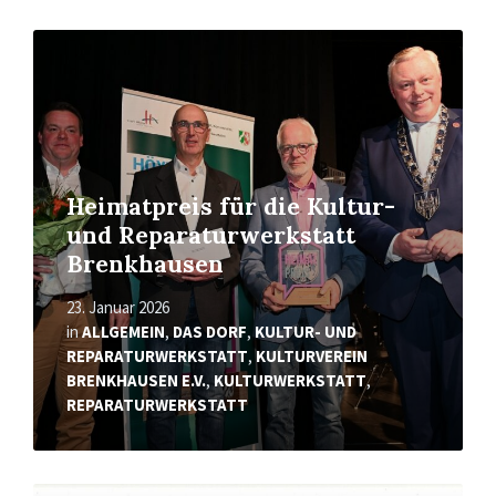
Read
More
Heimatpreis für die Kultur-
und Reparaturwerkstatt
Brenkhausen
23. Januar 2026
in
ALLGEMEIN
,
DAS DORF
,
KULTUR- UND
REPARATURWERKSTATT
,
KULTURVEREIN
BRENKHAUSEN E.V.
,
KULTURWERKSTATT
,
REPARATURWERKSTATT
Read