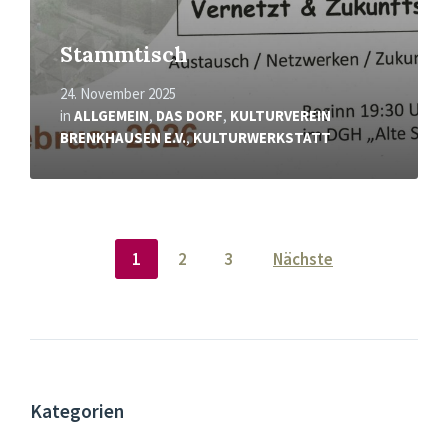
Stammtisch
24. November 2025
in
ALLGEMEIN
,
DAS DORF
,
KULTURVEREIN
BRENKHAUSEN E.V.
,
KULTURWERKSTATT
Seitennummerierung
1
2
3
Nächste
der
Beiträge
Kategorien