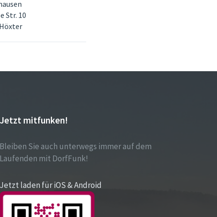
hausen
e Str. 10
 Höxter
Jetzt mitfunken!
Bleiben Sie auch unterwegs immer auf dem
Laufenden mit DorfFunk!
Jetzt laden für iOS & Android