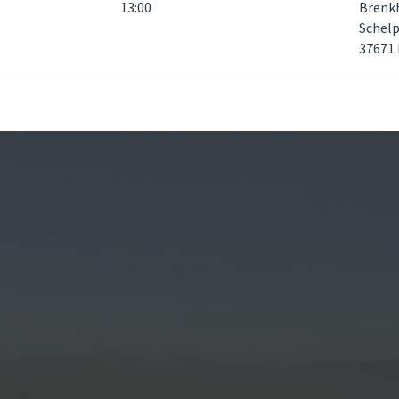
13:00
Brenk
Schelp
37671