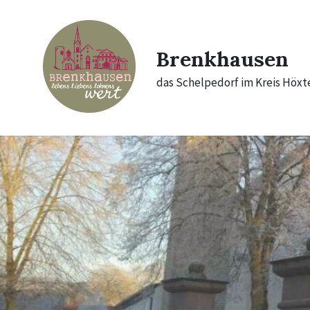
Skip
Skip
Skip
to
to
to
content
main
footer
navigation
Brenkhausen
das Schelpedorf im Kreis Höxt